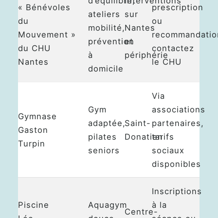
d’équilibre,
Interventions
« Bénévoles
prescription
ateliers
sur
du
ou
mobilité,
Nantes
Mouvement »
recommandatio
prévention
et
du CHU
contactez
à
périphérie
Nantes
le CHU
domicile
Via
Gym
associations
Gymnase
adaptée,
Saint-
partenaires,
Gaston
pilates
Donatien
tarifs
Turpin
seniors
sociaux
disponibles
Inscriptions
Piscine
Aquagym
à la
Centre-