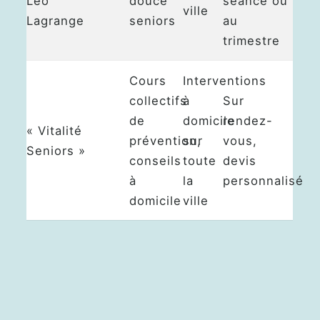
Léo
douce
séance ou
ville
Lagrange
seniors
au
trimestre
Cours
Interventions
collectifs
à
Sur
de
domicile
rendez-
« Vitalité
prévention,
sur
vous,
Seniors »
conseils
toute
devis
à
la
personnalisé
domicile
ville