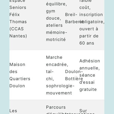
Espace
faible
équilibre,
Seniors
coût,
gym
Félix
Breil-
inscription
douce,
Thomas
Barberie
obligatoire,
ateliers
(CCAS
ouvert à
mémoire-
Nantes)
partir de
motricité
60 ans
Marche
Adhésion
Maison
encadrée,
annuelle,
des
taï-
Doulon-
séance
Quartiers
chi,
Bottière
d’essai
Doulon
sophrologie-
gratuite
mouvement
Parcours
Les
Sur