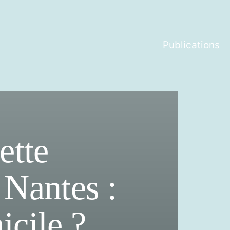
Publications
ette
 Nantes :
icile ?