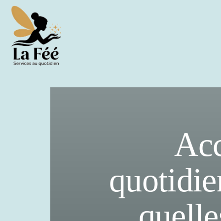
Acc
quotidie
quelle