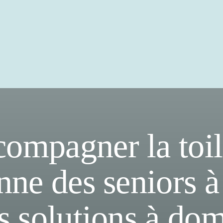
ompagner la toil
nne des seniors à
s solutions à dom